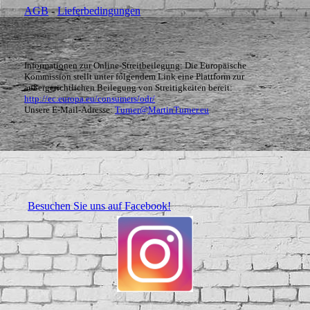
AGB
-
Lieferbedingungen
Informationen zur Online-Streitbeilegung: Die Europäische
Kommission stellt unter folgendem Link eine Plattform zur
außergerichtlichen Beilegung von Streitigkeiten bereit:
http://ec.europa.eu/consumers/odr/
Unsere E-Mail-Adresse:
Turner@MartinTurner.eu
Besuchen Sie uns auf Facebook!