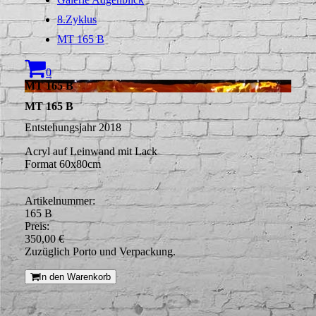
8.Zyklus
MT 165 B
0
MT 165 B
MT 165 B
Entstehungsjahr 2018
Acryl auf Leinwand mit Lack
Format 60x80cm
Artikelnummer:
165 B
Preis:
350,00 €
Zuzüglich Porto und Verpackung.
In den Warenkorb