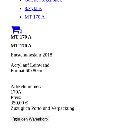
8.Zyklus
MT 170 A
0
MT 170 A
MT 170 A
Entstehungsjahr 2018
Acryl auf Leinwand
Format 60x80cm
Artikelnummer:
170A
Preis:
350,00 €
Zuzüglich Porto und Verpackung.
In den Warenkorb