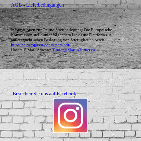
AGB
-
Lieferbedingungen
Informationen zur Online-Streitbeilegung: Die Europäische
Kommission stellt unter folgendem Link eine Plattform zur
außergerichtlichen Beilegung von Streitigkeiten bereit:
http://ec.europa.eu/consumers/odr/
Unsere E-Mail-Adresse:
Turner@MartinTurner.eu
Besuchen Sie uns auf Facebook!