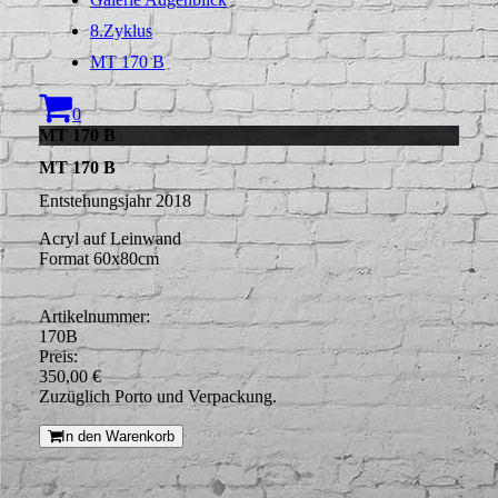
8.Zyklus
MT 170 B
0
MT 170 B
MT 170 B
Entstehungsjahr 2018
Acryl auf Leinwand
Format 60x80cm
Artikelnummer:
170B
Preis:
350,00 €
Zuzüglich Porto und Verpackung.
In den Warenkorb